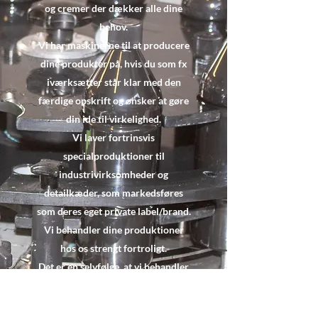
og cremer der dæk​ker alle dine
behov.
Vi har maskinerne til at producere
dine produkter på, hvis du som fx
iværksætter står klar med den
færdige opskrift og ønsker at gøre
din ide til virkelighed.
Vi laver fortrinsvis
specialproduktioner til
industrivirksomheder og
detailkæder, som markedsføres
som deres eget private label/brand.
Vi behandler dine produktioner
hos os strengt fortroligt.
Det er en selvfølge, at vi behandler
såvel produktion som papirgang
strengt fortroligt. Produktionerne