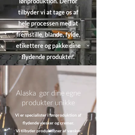
lønproduktion. Derfor
tilbyder vi at tage os af
hele processen med at
fremstille, blande, fylde,
etikettere og pakke dine
flydende produkter.
Alaska gør dine egne
produkter unikke
Vi er specialister i lønproduktion af
flydende væsker og cremer.
Vi tilbyder produktioner af væsker