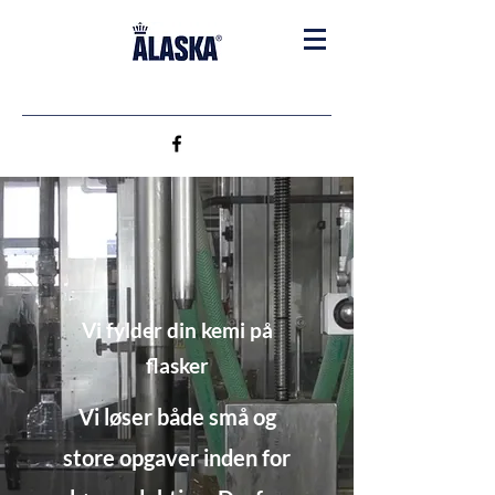
Vi fylder din kemi på
flasker
Vi løser både små og
store opgaver inden for